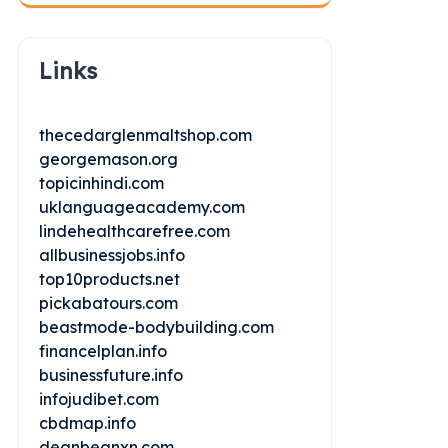
Links
thecedarglenmaltshop.com
georgemason.org
topicinhindi.com
uklanguageacademy.com
lindehealthcarefree.com
allbusinessjobs.info
top10products.net
pickabatours.com
beastmode-bodybuilding.com
financelplan.info
businessfuture.info
infojudibet.com
cbdmap.info
deanbeanxn.com