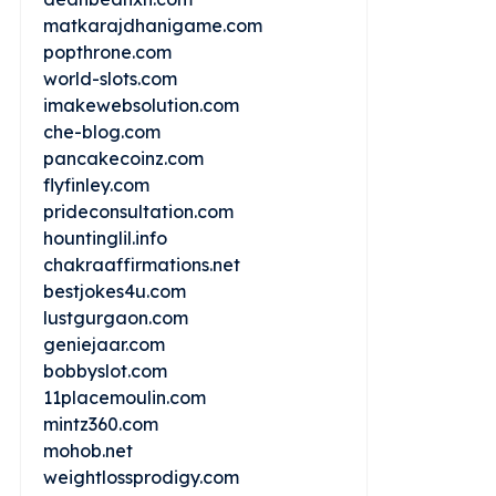
matkarajdhanigame.com
popthrone.com
world-slots.com
imakewebsolution.com
che-blog.com
pancakecoinz.com
flyfinley.com
prideconsultation.com
hountinglil.info
chakraaffirmations.net
bestjokes4u.com
lustgurgaon.com
geniejaar.com
bobbyslot.com
11placemoulin.com
mintz360.com
mohob.net
weightlossprodigy.com