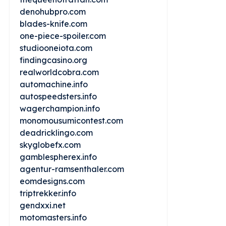
denohubpro.com
blades-knife.com
one-piece-spoiler.com
studiooneiota.com
findingcasino.org
realworldcobra.com
automachine.info
autospeedsters.info
wagerchampion.info
monomousumicontest.com
deadricklingo.com
skyglobefx.com
gamblespherex.info
agentur-ramsenthaler.com
eomdesigns.com
triptrekker.info
gendxxi.net
motomasters.info