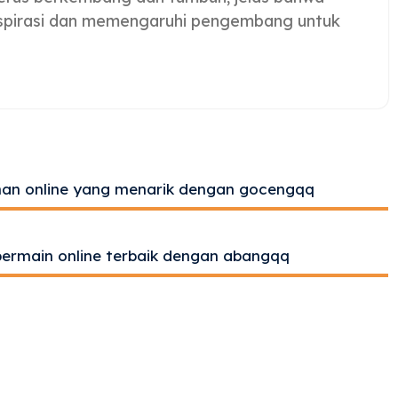
spirasi dan memengaruhi pengembang untuk
an online yang menarik dengan gocengqq
rmain online terbaik dengan abangqq