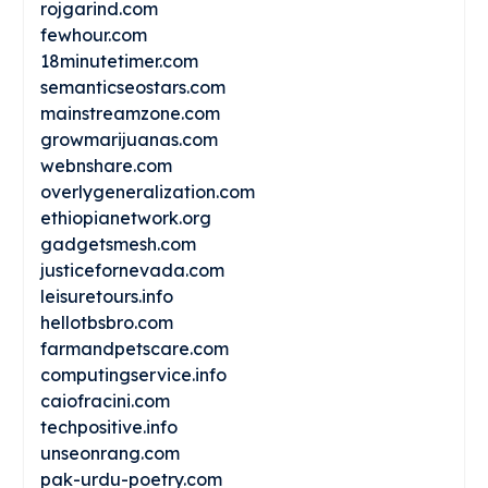
rojgarind.com
fewhour.com
18minutetimer.com
semanticseostars.com
mainstreamzone.com
growmarijuanas.com
webnshare.com
overlygeneralization.com
ethiopianetwork.org
gadgetsmesh.com
justicefornevada.com
leisuretours.info
hellotbsbro.com
farmandpetscare.com
computingservice.info
caiofracini.com
techpositive.info
unseonrang.com
pak-urdu-poetry.com