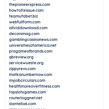
thepioneerxpress.com
howtofixissue.com
teamufabet.biz
webfullform.com
allviddownload.com
decorsmag.com
gamblingcasinonews.com
universitiesofamerica.net
progameofbrands.com
qbreview.org
servicewueste.org
zippyrevs.com
matkanumbernow.com
myjobcirculars.com
healthmoreoverfitness.com
topslotxgames.com
routerloggnet.net
dantella6.com