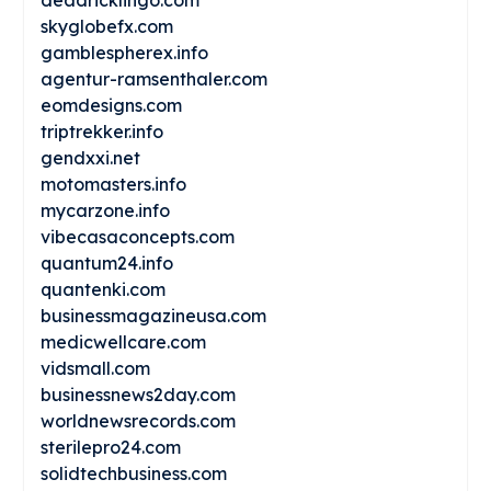
deadricklingo.com
skyglobefx.com
gamblespherex.info
agentur-ramsenthaler.com
eomdesigns.com
triptrekker.info
gendxxi.net
motomasters.info
mycarzone.info
vibecasaconcepts.com
quantum24.info
quantenki.com
businessmagazineusa.com
medicwellcare.com
vidsmall.com
businessnews2day.com
worldnewsrecords.com
sterilepro24.com
solidtechbusiness.com