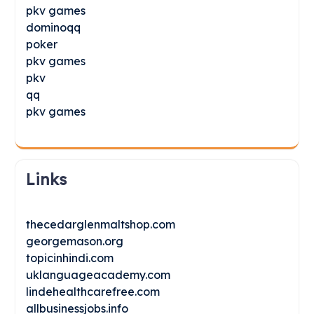
pkv games
dominoqq
poker
pkv games
pkv
qq
pkv games
Links
thecedarglenmaltshop.com
georgemason.org
topicinhindi.com
uklanguageacademy.com
lindehealthcarefree.com
allbusinessjobs.info