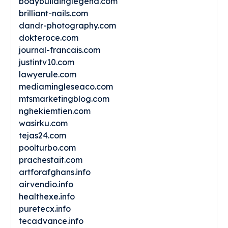
bodybuildinglegend.com
brilliant-nails.com
dandr-photography.com
dokteroce.com
journal-francais.com
justintv10.com
lawyerule.com
mediamingleseaco.com
mtsmarketingblog.com
nghekiemtien.com
wasirku.com
tejas24.com
poolturbo.com
prachestait.com
artforafghans.info
airvendio.info
healthexe.info
puretecx.info
tecadvance.info