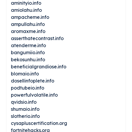
aminityio.info
amiolahu.info
ampacheme.info
ampullahu.info
aromaxme.info
asserthatecontrast.info
atenderme.info
bangumiio.info
bekosunhu.info
beneficialgrandiose.info
blomaio.info
dosellinfoplete.info
podtubeio.info
powerfulvolatile.info
qvidsio.info
shumaio.info
slotherio.info
cysapluscertification.org
fortnitehacks.org