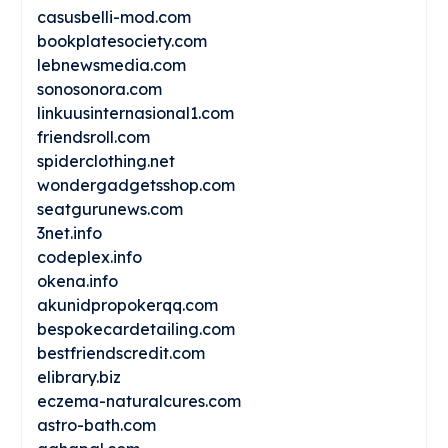
casusbelli-mod.com
bookplatesociety.com
lebnewsmedia.com
sonosonora.com
linkuusinternasional1.com
friendsroll.com
spiderclothing.net
wondergadgetsshop.com
seatgurunews.com
3net.info
codeplex.info
okena.info
akunidpropokerqq.com
bespokecardetailing.com
bestfriendscredit.com
elibrary.biz
eczema-naturalcures.com
astro-bath.com