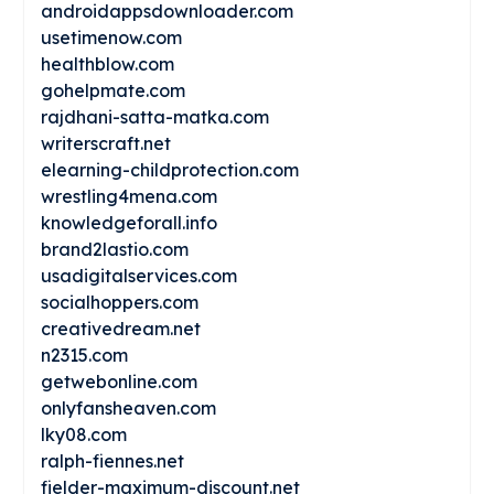
androidappsdownloader.com
usetimenow.com
healthblow.com
gohelpmate.com
rajdhani-satta-matka.com
writerscraft.net
elearning-childprotection.com
wrestling4mena.com
knowledgeforall.info
brand2lastio.com
usadigitalservices.com
socialhoppers.com
creativedream.net
n2315.com
getwebonline.com
onlyfansheaven.com
lky08.com
ralph-fiennes.net
fielder-maximum-discount.net