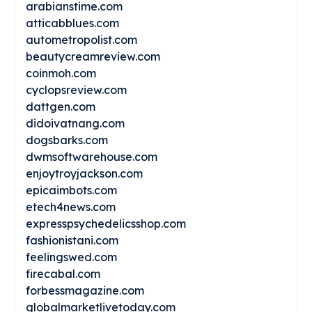
arabianstime.com
atticabblues.com
autometropolist.com
beautycreamreview.com
coinmoh.com
cyclopsreview.com
dattgen.com
didoivatnang.com
dogsbarks.com
dwmsoftwarehouse.com
enjoytroyjackson.com
epicaimbots.com
etech4news.com
expresspsychedelicsshop.com
fashionistani.com
feelingswed.com
firecabal.com
forbessmagazine.com
globalmarketlivetoday.com