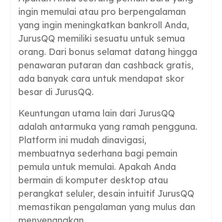
ingin memulai atau pro berpengalaman
yang ingin meningkatkan bankroll Anda,
JurusQQ memiliki sesuatu untuk semua
orang. Dari bonus selamat datang hingga
penawaran putaran dan cashback gratis,
ada banyak cara untuk mendapat skor
besar di JurusQQ.
Keuntungan utama lain dari JurusQQ
adalah antarmuka yang ramah pengguna.
Platform ini mudah dinavigasi,
membuatnya sederhana bagi pemain
pemula untuk memulai. Apakah Anda
bermain di komputer desktop atau
perangkat seluler, desain intuitif JurusQQ
memastikan pengalaman yang mulus dan
menyenangkan.