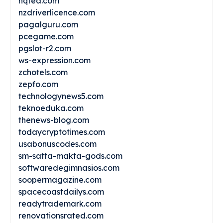
nqted.com
nzdriverlicence.com
pagalguru.com
pcegame.com
pgslot-r2.com
ws-expression.com
zchotels.com
zepfo.com
technologynews5.com
teknoeduka.com
thenews-blog.com
todaycryptotimes.com
usabonuscodes.com
sm-satta-makta-gods.com
softwaredegimnasios.com
soopermagazine.com
spacecoastdailys.com
readytrademark.com
renovationsrated.com