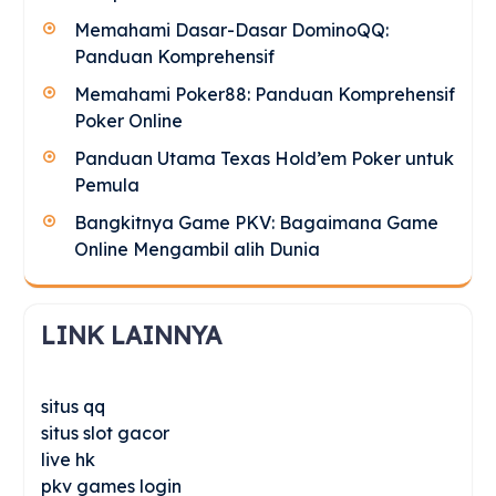
Memahami Dasar-Dasar DominoQQ:
Panduan Komprehensif
Memahami Poker88: Panduan Komprehensif
Poker Online
Panduan Utama Texas Hold’em Poker untuk
Pemula
Bangkitnya Game PKV: Bagaimana Game
Online Mengambil alih Dunia
LINK LAINNYA
situs qq
situs slot gacor
live hk
pkv games login