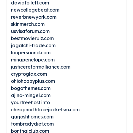
davidfollett.com
newcollegebeat.com
reverbnewyork.com
skinmerch.com
usvisaforum.com
bestmovierulz.com
jagalchi-trade.com
loopersound.com
minapenelope.com
justicereformalliance.com
cryptoglax.com
ohiohobbyplus.com
bogothemes.com
ajino-mingei.com
yourfreehost.info
cheapnorthfacejacketsm.com
gurjoshhomes.com
tombradydiet.com
bonthaiclub.com