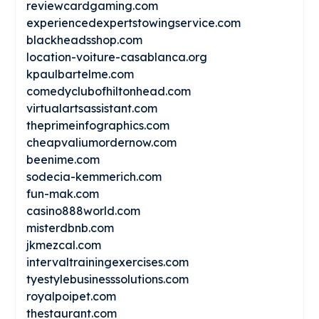
reviewcardgaming.com
experiencedexpertstowingservice.com
blackheadsshop.com
location-voiture-casablanca.org
kpaulbartelme.com
comedyclubofhiltonhead.com
virtualartsassistant.com
theprimeinfographics.com
cheapvaliumordernow.com
beenime.com
sodecia-kemmerich.com
fun-mak.com
casino888world.com
misterdbnb.com
jkmezcal.com
intervaltrainingexercises.com
tyestylebusinesssolutions.com
royalpoipet.com
thestaurant.com