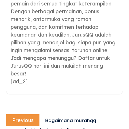
pemain dari semua tingkat keterampilan.
Dengan berbagai permainan, bonus
menarik, antarmuka yang ramah
pengguna, dan komitmen terhadap
keamanan dan keadilan, JurusQQ adalah
pilihan yang menonjol bagi siapa pun yang
ingin mengalami sensasi taruhan online.
Jadi mengapa menunggu? Daftar untuk
JurusQQ hari ini dan mulailah menang
besar!
[ad_2]
Post
Previous
navigation
Previous
Bagaimana murahqq
post: