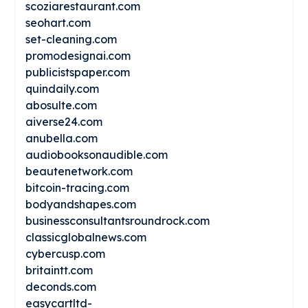
scoziarestaurant.com
seohart.com
set-cleaning.com
promodesignai.com
publicistspaper.com
quindaily.com
abosulte.com
aiverse24.com
anubella.com
audiobooksonaudible.com
beautenetwork.com
bitcoin-tracing.com
bodyandshapes.com
businessconsultantsroundrock.com
classicglobalnews.com
cybercusp.com
britaintt.com
deconds.com
easycartltd-