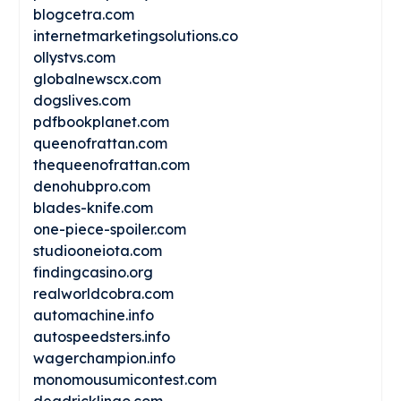
blogcetra.com
internetmarketingsolutions.co
ollystvs.com
globalnewscx.com
dogslives.com
pdfbookplanet.com
queenofrattan.com
thequeenofrattan.com
denohubpro.com
blades-knife.com
one-piece-spoiler.com
studiooneiota.com
findingcasino.org
realworldcobra.com
automachine.info
autospeedsters.info
wagerchampion.info
monomousumicontest.com