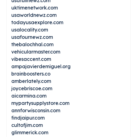
usafullnewz.com
uktimenetwork.com
usaworldnewz.com
todayusaexplore.com
usalocality.com
usafournewz.com
thebalochhal.com
vehicularmaster.com
vibesaccent.com
ampajavierdemiguel.org
brainboosters.co
amberlately.com
joycebriscoe.com
aicarmina.com
mypartysupplystore.com
annforwisconsin.com
findjaipur.com
cultofjim.com
glimmerick.com