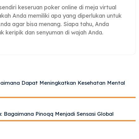
diri keseruan poker online di meja virtual
pakah Anda memiliki apa yang diperlukan untuk
da agar bisa menang. Siapa tahu, Anda
 keripik dan senyuman di wajah Anda.
Bagaimana Dapat Meningkatkan Kesehatan Mental
a: Bagaimana Pinoqq Menjadi Sensasi Global