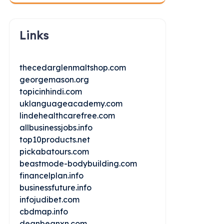
Links
thecedarglenmaltshop.com
georgemason.org
topicinhindi.com
uklanguageacademy.com
lindehealthcarefree.com
allbusinessjobs.info
top10products.net
pickabatours.com
beastmode-bodybuilding.com
financelplan.info
businessfuture.info
infojudibet.com
cbdmap.info
deanbeanxn.com