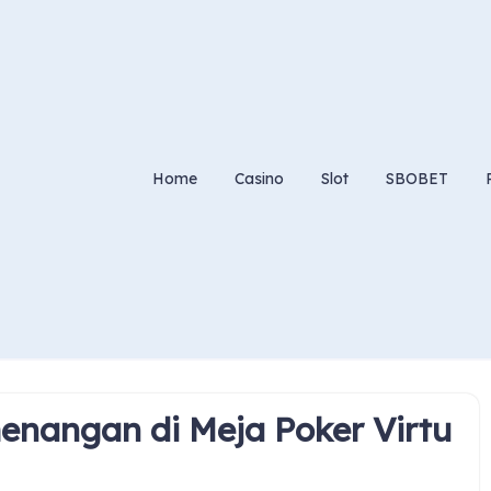
Home
Casino
Slot
SBOBET
enangan di Meja Poker Virtu