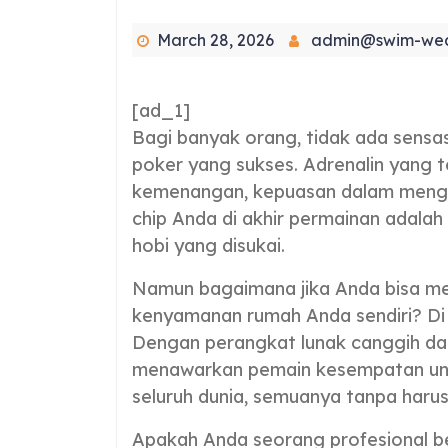
March 28, 2026
admin@swim-wea
[ad_1]
Bagi banyak orang, tidak ada sens
poker yang sukses. Adrenalin yang 
kemenangan, kepuasan dalam menga
chip Anda di akhir permainan adala
hobi yang disukai.
Namun bagaimana jika Anda bisa me
kenyamanan rumah Anda sendiri? Di 
Dengan perangkat lunak canggih d
menawarkan pemain kesempatan untu
seluruh dunia, semuanya tanpa haru
Apakah Anda seorang profesional b