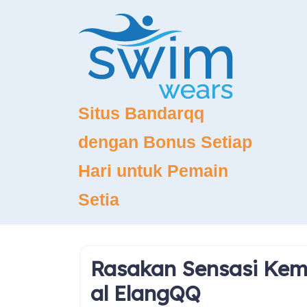
Skip
to
content
Situs Bandarqq
dengan Bonus Setiap
Hari untuk Pemain
Setia
Rasakan Sensasi Kem
al ElangQQ