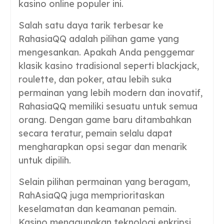
kasino online populer ini.
Salah satu daya tarik terbesar ke
RahasiaQQ adalah pilihan game yang
mengesankan. Apakah Anda penggemar
klasik kasino tradisional seperti blackjack,
roulette, dan poker, atau lebih suka
permainan yang lebih modern dan inovatif,
RahasiaQQ memiliki sesuatu untuk semua
orang. Dengan game baru ditambahkan
secara teratur, pemain selalu dapat
mengharapkan opsi segar dan menarik
untuk dipilih.
Selain pilihan permainan yang beragam,
RahAsiaQQ juga memprioritaskan
keselamatan dan keamanan pemain.
Kasino menggunakan teknologi enkripsi