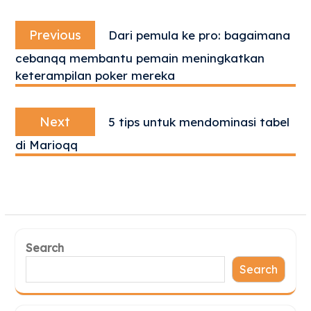
Post
Previous
navigation
Previous
Dari pemula ke pro: bagaimana
post:
cebanqq membantu pemain meningkatkan
keterampilan poker mereka
Next
Next
5 tips untuk mendominasi tabel
post:
di Marioqq
Search
Search