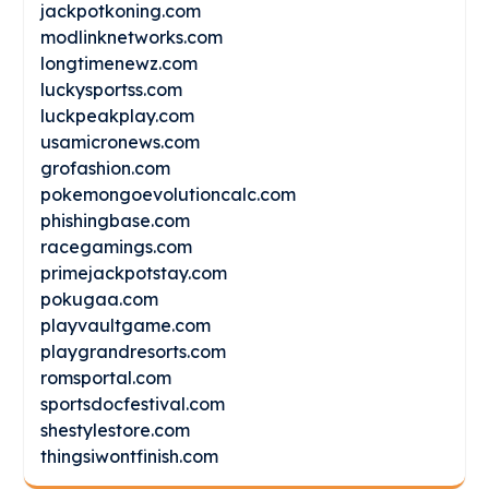
jackpotkoning.com
modlinknetworks.com
longtimenewz.com
luckysportss.com
luckpeakplay.com
usamicronews.com
grofashion.com
pokemongoevolutioncalc.com
phishingbase.com
racegamings.com
primejackpotstay.com
pokugaa.com
playvaultgame.com
playgrandresorts.com
romsportal.com
sportsdocfestival.com
shestylestore.com
thingsiwontfinish.com