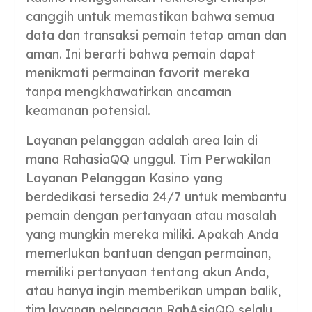
canggih untuk memastikan bahwa semua
data dan transaksi pemain tetap aman dan
aman. Ini berarti bahwa pemain dapat
menikmati permainan favorit mereka
tanpa mengkhawatirkan ancaman
keamanan potensial.
Layanan pelanggan adalah area lain di
mana RahasiaQQ unggul. Tim Perwakilan
Layanan Pelanggan Kasino yang
berdedikasi tersedia 24/7 untuk membantu
pemain dengan pertanyaan atau masalah
yang mungkin mereka miliki. Apakah Anda
memerlukan bantuan dengan permainan,
memiliki pertanyaan tentang akun Anda,
atau hanya ingin memberikan umpan balik,
tim layanan pelanggan RahAsiaQQ selalu