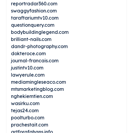
reportradar360.com
swaggyfashion.com
taraftariumtv10.com
questionquery.com
bodybuildinglegend.com
brilliant-nails.com
dandr-photography.com
dokteroce.com
journal-francais.com
justintv10.com
lawyerule.com
mediamingleseaco.com
mtsmarketingblog.com
nghekiemtien.com
wasirku.com
tejas24.com
poolturbo.com
prachestait.com
artforafghans.info