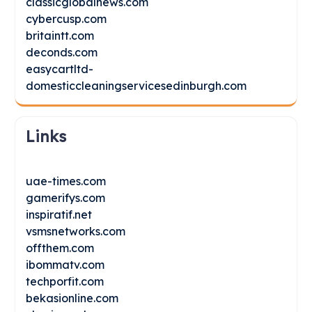
classicglobalnews.com
cybercusp.com
britaintt.com
deconds.com
easycartltd-
domesticcleaningservicesedinburgh.com
Links
uae-times.com
gamerifys.com
inspiratif.net
vsmsnetworks.com
offthem.com
ibommatv.com
techporfit.com
bekasionline.com