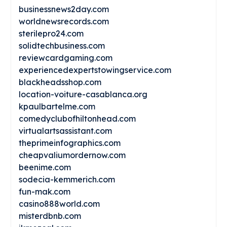
businessnews2day.com
worldnewsrecords.com
sterilepro24.com
solidtechbusiness.com
reviewcardgaming.com
experiencedexpertstowingservice.com
blackheadsshop.com
location-voiture-casablanca.org
kpaulbartelme.com
comedyclubofhiltonhead.com
virtualartsassistant.com
theprimeinfographics.com
cheapvaliumordernow.com
beenime.com
sodecia-kemmerich.com
fun-mak.com
casino888world.com
misterdbnb.com