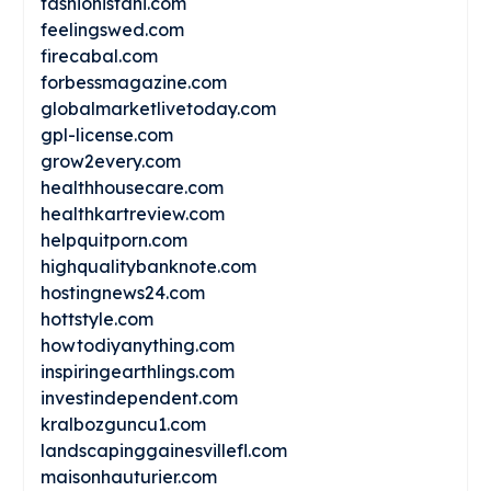
fashionistani.com
feelingswed.com
firecabal.com
forbessmagazine.com
globalmarketlivetoday.com
gpl-license.com
grow2every.com
healthhousecare.com
healthkartreview.com
helpquitporn.com
highqualitybanknote.com
hostingnews24.com
hottstyle.com
howtodiyanything.com
inspiringearthlings.com
investindependent.com
kralbozguncu1.com
landscapinggainesvillefl.com
maisonhauturier.com