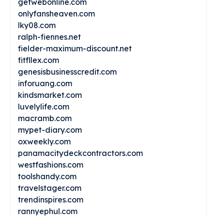
getwebonline.com
onlyfansheaven.com
lky08.com
ralph-fiennes.net
fielder-maximum-discount.net
fitfllex.com
genesisbusinesscredit.com
inforuang.com
kindsmarket.com
luvelylife.com
macramb.com
mypet-diary.com
oxweekly.com
panamacitydeckcontractors.com
westfashions.com
toolshandy.com
travelstager.com
trendinspires.com
rannyephul.com