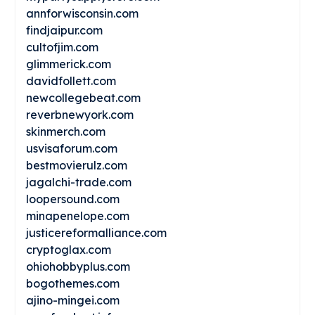
annforwisconsin.com
findjaipur.com
cultofjim.com
glimmerick.com
davidfollett.com
newcollegebeat.com
reverbnewyork.com
skinmerch.com
usvisaforum.com
bestmovierulz.com
jagalchi-trade.com
loopersound.com
minapenelope.com
justicereformalliance.com
cryptoglax.com
ohiohobbyplus.com
bogothemes.com
ajino-mingei.com