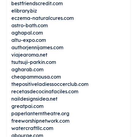
bestfriendscredit.com
elibrary.biz
eczema-naturalcures.com
astro-bath.com
aghapal.com
altu-expo.com
authorjennijames.com
viajearoma.net
tsutsuji-parkin.com
agharab.com
cheapammousa.com
thepositiveladiessoccerclub.com
recetasdecocinafaciles.com
naildesignsidea.net
greatpai.com
paperlanterntheatre.org
freeworshipnetwork.com
watercraftllc.com
abourge.com