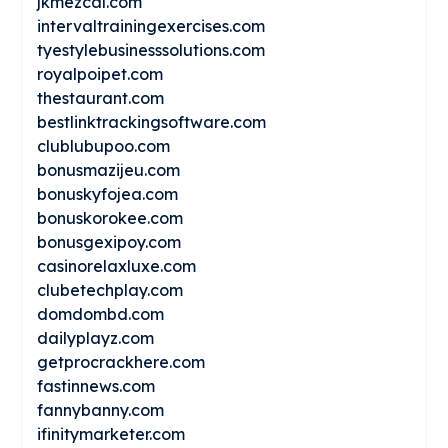
jkmezcal.com
intervaltrainingexercises.com
tyestylebusinesssolutions.com
royalpoipet.com
thestaurant.com
bestlinktrackingsoftware.com
clublubupoo.com
bonusmazijeu.com
bonuskyfojea.com
bonuskorokee.com
bonusgexipoy.com
casinorelaxluxe.com
clubetechplay.com
domdombd.com
dailyplayz.com
getprocrackhere.com
fastinnews.com
fannybanny.com
ifinitymarketer.com