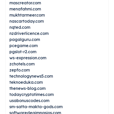
mascreator.com
menafahmi.com
mukhtarmeer.com
nascartoday.com
nqted.com
nzdriverlicence.com
pagalguru.com
pcegame.com
pgslot-r2.com
ws-expression.com
zchotels.com
zepfo.com
technologynews5.com
teknoeduka.com
thenews-blog.com
todaycryptotimes.com
usabonuscodes.com
sm-satta-makta-gods.com
softwaredegimnasios.com