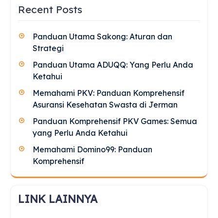
Recent Posts
Panduan Utama Sakong: Aturan dan
Strategi
Panduan Utama ADUQQ: Yang Perlu Anda
Ketahui
Memahami PKV: Panduan Komprehensif
Asuransi Kesehatan Swasta di Jerman
Panduan Komprehensif PKV Games: Semua
yang Perlu Anda Ketahui
Memahami Domino99: Panduan
Komprehensif
LINK LAINNYA