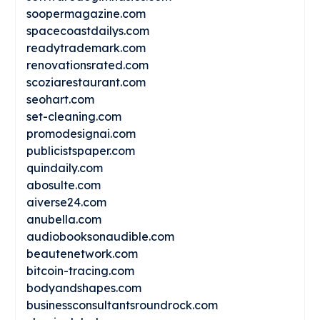
soopermagazine.com
spacecoastdailys.com
readytrademark.com
renovationsrated.com
scoziarestaurant.com
seohart.com
set-cleaning.com
promodesignai.com
publicistspaper.com
quindaily.com
abosulte.com
aiverse24.com
anubella.com
audiobooksonaudible.com
beautenetwork.com
bitcoin-tracing.com
bodyandshapes.com
businessconsultantsroundrock.com