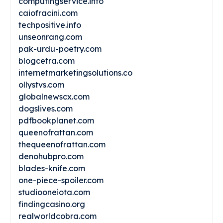
computingservice.info
caiofracini.com
techpositive.info
unseonrang.com
pak-urdu-poetry.com
blogcetra.com
internetmarketingsolutions.co
ollystvs.com
globalnewscx.com
dogslives.com
pdfbookplanet.com
queenofrattan.com
thequeenofrattan.com
denohubpro.com
blades-knife.com
one-piece-spoiler.com
studiooneiota.com
findingcasino.org
realworldcobra.com