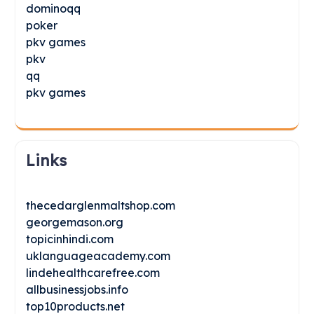
dominoqq
poker
pkv games
pkv
qq
pkv games
Links
thecedarglenmaltshop.com
georgemason.org
topicinhindi.com
uklanguageacademy.com
lindehealthcarefree.com
allbusinessjobs.info
top10products.net