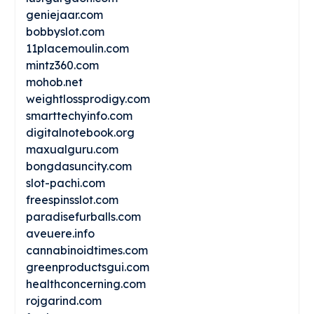
geniejaar.com
bobbyslot.com
11placemoulin.com
mintz360.com
mohob.net
weightlossprodigy.com
smarttechyinfo.com
digitalnotebook.org
maxualguru.com
bongdasuncity.com
slot-pachi.com
freespinsslot.com
paradisefurballs.com
aveuere.info
cannabinoidtimes.com
greenproductsgui.com
healthconcerning.com
rojgarind.com