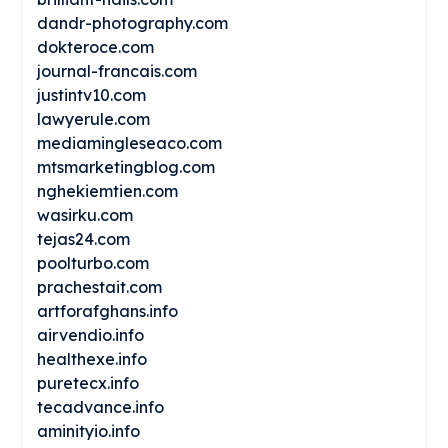
dandr-photography.com
dokteroce.com
journal-francais.com
justintv10.com
lawyerule.com
mediamingleseaco.com
mtsmarketingblog.com
nghekiemtien.com
wasirku.com
tejas24.com
poolturbo.com
prachestait.com
artforafghans.info
airvendio.info
healthexe.info
puretecx.info
tecadvance.info
aminityio.info