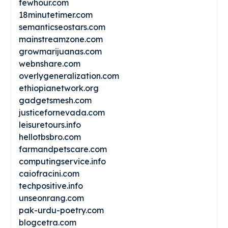
fewhour.com
18minutetimer.com
semanticseostars.com
mainstreamzone.com
growmarijuanas.com
webnshare.com
overlygeneralization.com
ethiopianetwork.org
gadgetsmesh.com
justicefornevada.com
leisuretours.info
hellotbsbro.com
farmandpetscare.com
computingservice.info
caiofracini.com
techpositive.info
unseonrang.com
pak-urdu-poetry.com
blogcetra.com