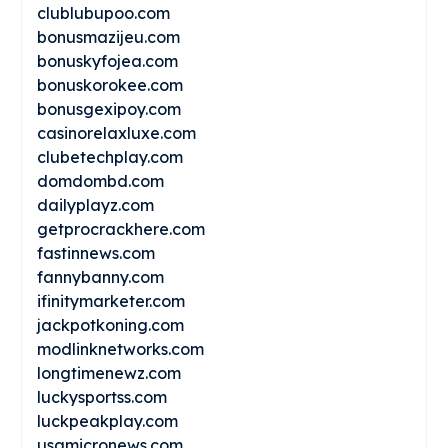
clublubupoo.com
bonusmazijeu.com
bonuskyfojea.com
bonuskorokee.com
bonusgexipoy.com
casinorelaxluxe.com
clubetechplay.com
domdombd.com
dailyplayz.com
getprocrackhere.com
fastinnews.com
fannybanny.com
ifinitymarketer.com
jackpotkoning.com
modlinknetworks.com
longtimenewz.com
luckysportss.com
luckpeakplay.com
usamicronews.com