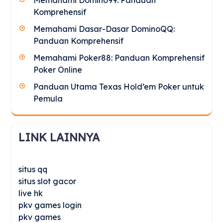
Memahami Domino99: Panduan
Komprehensif
Memahami Dasar-Dasar DominoQQ:
Panduan Komprehensif
Memahami Poker88: Panduan Komprehensif
Poker Online
Panduan Utama Texas Hold’em Poker untuk
Pemula
LINK LAINNYA
situs qq
situs slot gacor
live hk
pkv games login
pkv games