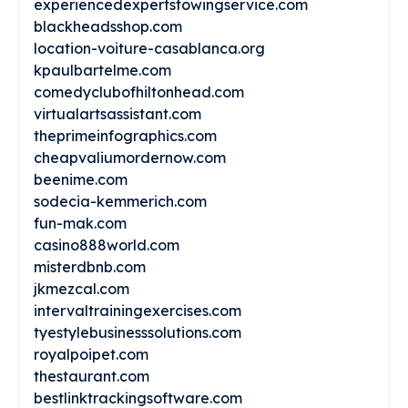
experiencedexpertstowingservice.com
blackheadsshop.com
location-voiture-casablanca.org
kpaulbartelme.com
comedyclubofhiltonhead.com
virtualartsassistant.com
theprimeinfographics.com
cheapvaliumordernow.com
beenime.com
sodecia-kemmerich.com
fun-mak.com
casino888world.com
misterdbnb.com
jkmezcal.com
intervaltrainingexercises.com
tyestylebusinesssolutions.com
royalpoipet.com
thestaurant.com
bestlinktrackingsoftware.com