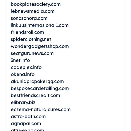
bookplatesociety.com
lebnewsmedia.com
sonosonora.com
linkuusinternasional1.com
friendsroll.com
spiderclothing.net
wondergadgetsshop.com
seatgurunews.com
3net.info
codeplex.info
okena.info
akunidpropokerqq.com
bespokecardetailing.com
bestfriendscredit.com
elibrary.biz
eczema-naturalcures.com
astro-bath.com
aghapal.com
altu-expo.com