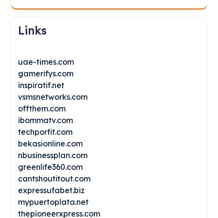
Links
uae-times.com
gamerifys.com
inspiratif.net
vsmsnetworks.com
offthem.com
ibommatv.com
techporfit.com
bekasionline.com
nbusinessplan.com
greenlife360.com
cantshoutitout.com
expressufabet.biz
mypuertoplata.net
thepioneerxpress.com