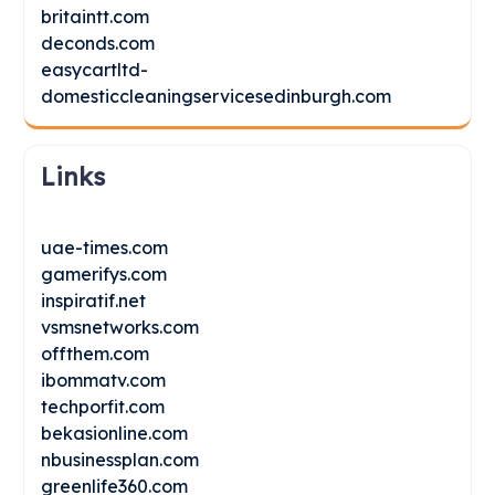
britaintt.com
deconds.com
easycartltd-
domesticcleaningservicesedinburgh.com
Links
uae-times.com
gamerifys.com
inspiratif.net
vsmsnetworks.com
offthem.com
ibommatv.com
techporfit.com
bekasionline.com
nbusinessplan.com
greenlife360.com