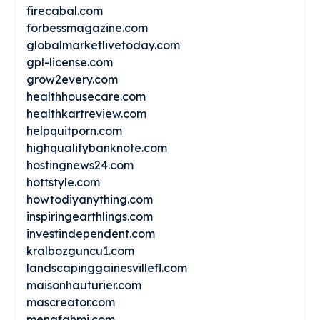
firecabal.com
forbessmagazine.com
globalmarketlivetoday.com
gpl-license.com
grow2every.com
healthhousecare.com
healthkartreview.com
helpquitporn.com
highqualitybanknote.com
hostingnews24.com
hottstyle.com
howtodiyanything.com
inspiringearthlings.com
investindependent.com
kralbozguncu1.com
landscapinggainesvillefl.com
maisonhauturier.com
mascreator.com
menafahmi.com