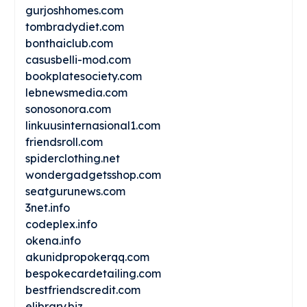
gurjoshhomes.com
tombradydiet.com
bonthaiclub.com
casusbelli-mod.com
bookplatesociety.com
lebnewsmedia.com
sonosonora.com
linkuusinternasional1.com
friendsroll.com
spiderclothing.net
wondergadgetsshop.com
seatgurunews.com
3net.info
codeplex.info
okena.info
akunidpropokerqq.com
bespokecardetailing.com
bestfriendscredit.com
elibrary.biz