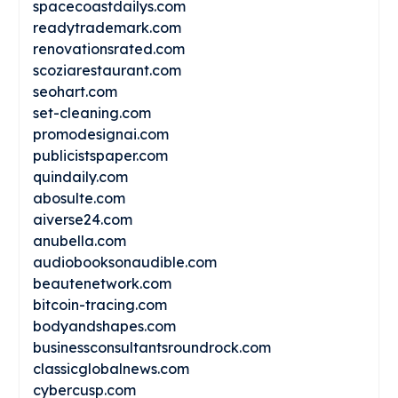
spacecoastdailys.com
readytrademark.com
renovationsrated.com
scoziarestaurant.com
seohart.com
set-cleaning.com
promodesignai.com
publicistspaper.com
quindaily.com
abosulte.com
aiverse24.com
anubella.com
audiobooksonaudible.com
beautenetwork.com
bitcoin-tracing.com
bodyandshapes.com
businessconsultantsroundrock.com
classicglobalnews.com
cybercusp.com