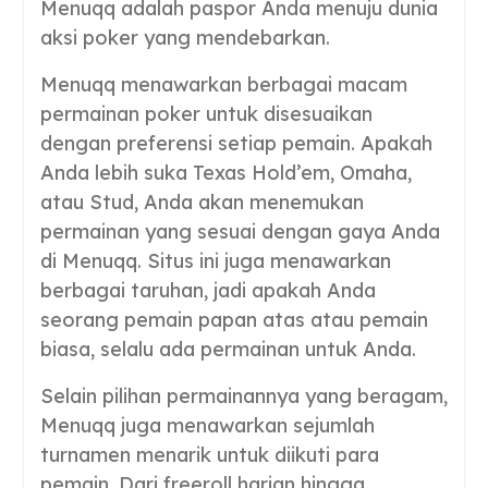
Menuqq adalah paspor Anda menuju dunia
aksi poker yang mendebarkan.
Menuqq menawarkan berbagai macam
permainan poker untuk disesuaikan
dengan preferensi setiap pemain. Apakah
Anda lebih suka Texas Hold’em, Omaha,
atau Stud, Anda akan menemukan
permainan yang sesuai dengan gaya Anda
di Menuqq. Situs ini juga menawarkan
berbagai taruhan, jadi apakah Anda
seorang pemain papan atas atau pemain
biasa, selalu ada permainan untuk Anda.
Selain pilihan permainannya yang beragam,
Menuqq juga menawarkan sejumlah
turnamen menarik untuk diikuti para
pemain. Dari freeroll harian hingga