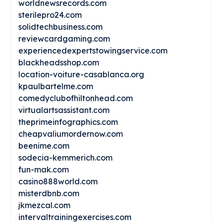
worldnewsrecords.com
sterilepro24.com
solidtechbusiness.com
reviewcardgaming.com
experiencedexpertstowingservice.com
blackheadsshop.com
location-voiture-casablanca.org
kpaulbartelme.com
comedyclubofhiltonhead.com
virtualartsassistant.com
theprimeinfographics.com
cheapvaliumordernow.com
beenime.com
sodecia-kemmerich.com
fun-mak.com
casino888world.com
misterdbnb.com
jkmezcal.com
intervaltrainingexercises.com