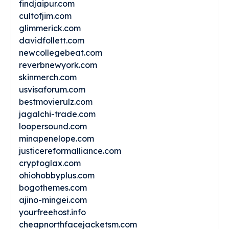
findjaipur.com
cultofjim.com
glimmerick.com
davidfollett.com
newcollegebeat.com
reverbnewyork.com
skinmerch.com
usvisaforum.com
bestmovierulz.com
jagalchi-trade.com
loopersound.com
minapenelope.com
justicereformalliance.com
cryptoglax.com
ohiohobbyplus.com
bogothemes.com
ajino-mingei.com
yourfreehost.info
cheapnorthfacejacketsm.com