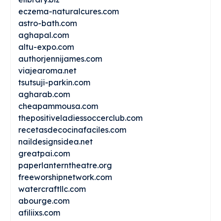
eczema-naturalcures.com
astro-bath.com
aghapal.com
altu-expo.com
authorjennijames.com
viajearoma.net
tsutsuji-parkin.com
agharab.com
cheapammousa.com
thepositiveladiessoccerclub.com
recetasdecocinafaciles.com
naildesignsidea.net
greatpai.com
paperlanterntheatre.org
freeworshipnetwork.com
watercraftllc.com
abourge.com
afiliixs.com