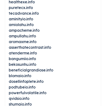
healthexe.info
puretecx.info
tecadvance.info
aminityio.info
amiolahu.info
ampacheme.info
ampullahu.info
aromaxme.info
asserthatecontrast.info
atenderme.info
bangumiio.info
bekosunhu.info
beneficialgrandiose.info
blomaio.info
dosellinfoplete.info
podtubeio.info
powerfulvolatile.info
qvidsio.info
shumaio.info