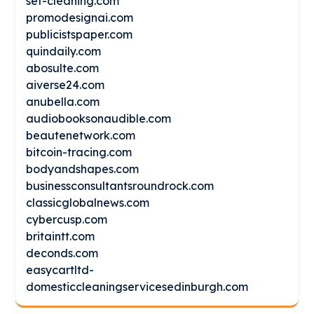
set-cleaning.com
promodesignai.com
publicistspaper.com
quindaily.com
abosulte.com
aiverse24.com
anubella.com
audiobooksonaudible.com
beautenetwork.com
bitcoin-tracing.com
bodyandshapes.com
businessconsultantsroundrock.com
classicglobalnews.com
cybercusp.com
britaintt.com
deconds.com
easycartltd-
domesticcleaningservicesedinburgh.com