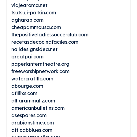
viajearoma.net
tsutsuji-parkin.com
agharab.com
cheapammousa.com
thepositiveladiessoccerclub.com
recetasdecocinafaciles.com
naildesignsidea.net
greatpai.com
paperlanterntheatre.org
freeworshipnetwork.com
watercraftllc.com
abourge.com
afiliixs.com
alharammallz.com
americanbulletins.com
asespares.com
arabianstime.com
atticabblues.com