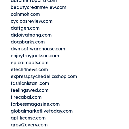
autometropolist.com
beautycreamreview.com
coinmoh.com
cyclopsreview.com
dattgen.com
didoivatnang.com
dogsbarks.com
dwmsoftwarehouse.com
enjoytroyjackson.com
epicaimbots.com
etech4news.com
expresspsychedelicsshop.com
fashionistani.com
feelingswed.com
firecabal.com
forbessmagazine.com
globalmarketlivetoday.com
gpl-license.com
grow2every.com