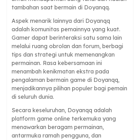
tambahan saat bermain di Doyanqq.
Aspek menarik lainnya dari Doyanqq
adalah komunitas pemainnya yang kuat.
Gamer dapat berinteraksi satu sama lain
melalui ruang obrolan dan forum, berbagi
tips dan strategi untuk memenangkan
permainan. Rasa kebersamaan ini
menambah kenikmatan ekstra pada
pengalaman bermain game di Doyanqq,
menjadikannya pilihan populer bagi pemain
di seluruh dunia.
Secara keseluruhan, Doyanqq adalah
platform game online terkemuka yang
menawarkan beragam permainan,
antarmuka ramah pengguna, dan