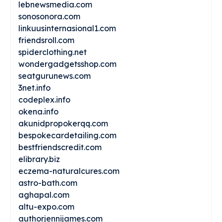
lebnewsmedia.com
sonosonora.com
linkuusinternasional1.com
friendsroll.com
spiderclothing.net
wondergadgetsshop.com
seatgurunews.com
3net.info
codeplex.info
okena.info
akunidpropokerqq.com
bespokecardetailing.com
bestfriendscredit.com
elibrary.biz
eczema-naturalcures.com
astro-bath.com
aghapal.com
altu-expo.com
authorjennijames.com