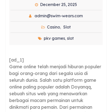
December 25, 2025
admin@swim-wears.com
Casino
Slot
,
pkv games
slot
,
[ad_1]
Game online telah menjadi hiburan populer
bagi orang-orang dari segala usia di
seluruh dunia. Salah satu platform game
online paling populer adalah Doyanqq,
sebuah situs web yang menawarkan
berbagai macam permainan untuk
dinikmati para pemain. Dari permainan