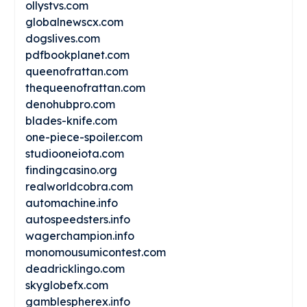
ollystvs.com
globalnewscx.com
dogslives.com
pdfbookplanet.com
queenofrattan.com
thequeenofrattan.com
denohubpro.com
blades-knife.com
one-piece-spoiler.com
studiooneiota.com
findingcasino.org
realworldcobra.com
automachine.info
autospeedsters.info
wagerchampion.info
monomousumicontest.com
deadricklingo.com
skyglobefx.com
gamblespherex.info