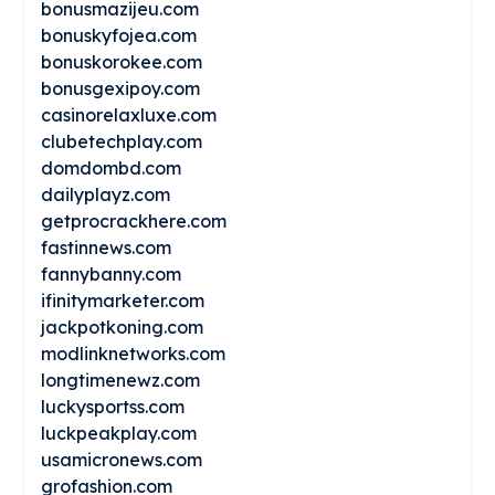
bonusmazijeu.com
bonuskyfojea.com
bonuskorokee.com
bonusgexipoy.com
casinorelaxluxe.com
clubetechplay.com
domdombd.com
dailyplayz.com
getprocrackhere.com
fastinnews.com
fannybanny.com
ifinitymarketer.com
jackpotkoning.com
modlinknetworks.com
longtimenewz.com
luckysportss.com
luckpeakplay.com
usamicronews.com
grofashion.com