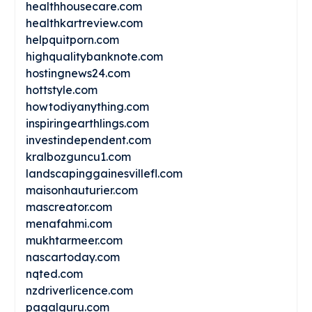
healthhousecare.com
healthkartreview.com
helpquitporn.com
highqualitybanknote.com
hostingnews24.com
hottstyle.com
howtodiyanything.com
inspiringearthlings.com
investindependent.com
kralbozguncu1.com
landscapinggainesvillefl.com
maisonhauturier.com
mascreator.com
menafahmi.com
mukhtarmeer.com
nascartoday.com
nqted.com
nzdriverlicence.com
pagalguru.com