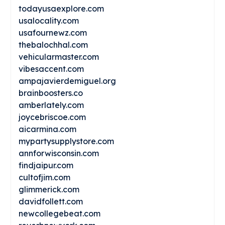
todayusaexplore.com
usalocality.com
usafournewz.com
thebalochhal.com
vehicularmaster.com
vibesaccent.com
ampajavierdemiguel.org
brainboosters.co
amberlately.com
joycebriscoe.com
aicarmina.com
mypartysupplystore.com
annforwisconsin.com
findjaipur.com
cultofjim.com
glimmerick.com
davidfollett.com
newcollegebeat.com