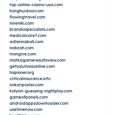
top-online-casino-usa.com
honghuidoor.com
flowingtravel.com
nineniki.com
brandiospecialists.com
medicalcare7.com
adtennaball.com
nabzah.com
mongive.com
matkagameresultsview.com
getsolutionsonline.com
hispinner.org
criticalinsurance.info
nokariposter.com
kalyan-guessing-nightplay.com
gameofpanels.com
androidappsdownloader.com
usetimenow.com