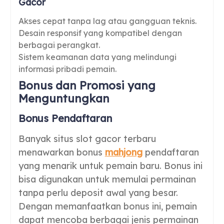
Gacor
Akses cepat tanpa lag atau gangguan teknis.
Desain responsif yang kompatibel dengan
berbagai perangkat.
Sistem keamanan data yang melindungi
informasi pribadi pemain.
Bonus dan Promosi yang
Menguntungkan
Bonus Pendaftaran
Banyak situs slot gacor terbaru
menawarkan bonus
mahjong
pendaftaran
yang menarik untuk pemain baru. Bonus ini
bisa digunakan untuk memulai permainan
tanpa perlu deposit awal yang besar.
Dengan memanfaatkan bonus ini, pemain
dapat mencoba berbagai jenis permainan