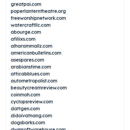
greatpai.com
paperlanterntheatre.org
freeworshipnetwork.com
watercraftllc.com
abourge.com
afiliixs.com
alharammallz.com
americanbulletins.com
asespares.com
arabianstime.com
atticabblues.com
autometropolist.com
beautycreamreview.com
coinmoh.com
cyclopsreview.com
dattgen.com
didoivatnang.com
dogsbarks.com
dwmsoftwarehouse.com