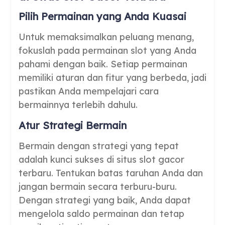
Pilih Permainan yang Anda Kuasai
Untuk memaksimalkan peluang menang,
fokuslah pada permainan slot yang Anda
pahami dengan baik. Setiap permainan
memiliki aturan dan fitur yang berbeda, jadi
pastikan Anda mempelajari cara
bermainnya terlebih dahulu.
Atur Strategi Bermain
Bermain dengan strategi yang tepat
adalah kunci sukses di situs slot gacor
terbaru. Tentukan batas taruhan Anda dan
jangan bermain secara terburu-buru.
Dengan strategi yang baik, Anda dapat
mengelola saldo permainan dan tetap