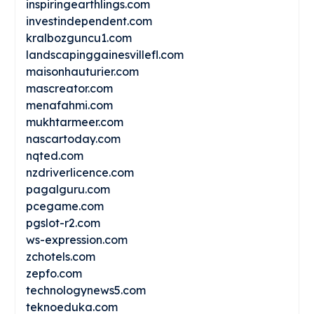
inspiringearthlings.com
investindependent.com
kralbozguncu1.com
landscapinggainesvillefl.com
maisonhauturier.com
mascreator.com
menafahmi.com
mukhtarmeer.com
nascartoday.com
nqted.com
nzdriverlicence.com
pagalguru.com
pcegame.com
pgslot-r2.com
ws-expression.com
zchotels.com
zepfo.com
technologynews5.com
teknoeduka.com