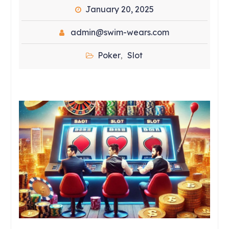
January 20, 2025
admin@swim-wears.com
Poker
Slot
,