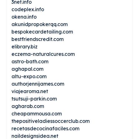
3net.info
codeplex.info
okena.info
akunidpropokerqq.com
bespokecardetailing.com
bestfriendscredit.com
elibrary.biz
eczema-naturalcures.com
astro-bath.com
aghapal.com
altu-expo.com
authorjennijames.com
viajearoma.net
tsutsuji-parkin.com
agharab.com
cheapammousa.com
thepositiveladiessoccerclub.com
recetasdecocinafaciles.com
naildesignsidea.net