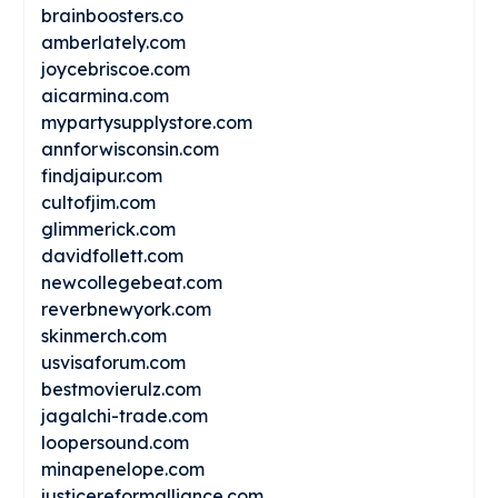
brainboosters.co
amberlately.com
joycebriscoe.com
aicarmina.com
mypartysupplystore.com
annforwisconsin.com
findjaipur.com
cultofjim.com
glimmerick.com
davidfollett.com
newcollegebeat.com
reverbnewyork.com
skinmerch.com
usvisaforum.com
bestmovierulz.com
jagalchi-trade.com
loopersound.com
minapenelope.com
justicereformalliance.com