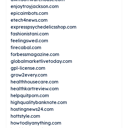
enjoytroyjackson.com
epicaimbots.com
etech4news.com
expresspsychedelicsshop.com
fashionistani.com
feelingswed.com
firecabal.com
forbessmagazine.com
globalmarketlivetoday.com
gpl-license.com
grow2every.com
healthhousecare.com
healthkartreview.com
helpquitporn.com
highqualitybanknote.com
hostingnews24.com
hottstyle.com
howtodiyanything.com