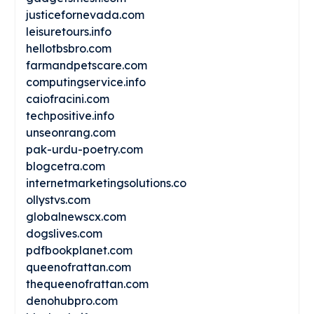
justicefornevada.com
leisuretours.info
hellotbsbro.com
farmandpetscare.com
computingservice.info
caiofracini.com
techpositive.info
unseonrang.com
pak-urdu-poetry.com
blogcetra.com
internetmarketingsolutions.co
ollystvs.com
globalnewscx.com
dogslives.com
pdfbookplanet.com
queenofrattan.com
thequeenofrattan.com
denohubpro.com