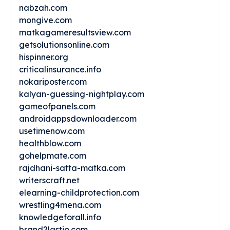
nabzah.com
mongive.com
matkagameresultsview.com
getsolutionsonline.com
hispinner.org
criticalinsurance.info
nokariposter.com
kalyan-guessing-nightplay.com
gameofpanels.com
androidappsdownloader.com
usetimenow.com
healthblow.com
gohelpmate.com
rajdhani-satta-matka.com
writerscraft.net
elearning-childprotection.com
wrestling4mena.com
knowledgeforall.info
brand2lastio.com