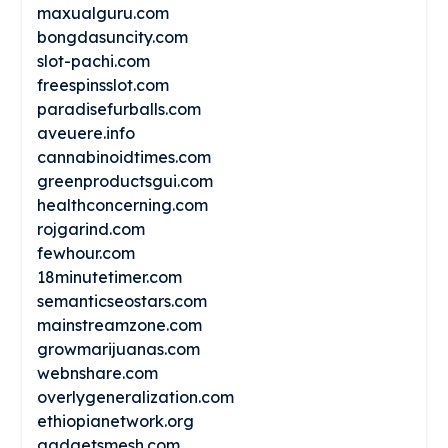
maxualguru.com
bongdasuncity.com
slot-pachi.com
freespinsslot.com
paradisefurballs.com
aveuere.info
cannabinoidtimes.com
greenproductsgui.com
healthconcerning.com
rojgarind.com
fewhour.com
18minutetimer.com
semanticseostars.com
mainstreamzone.com
growmarijuanas.com
webnshare.com
overlygeneralization.com
ethiopianetwork.org
gadgetsmesh.com