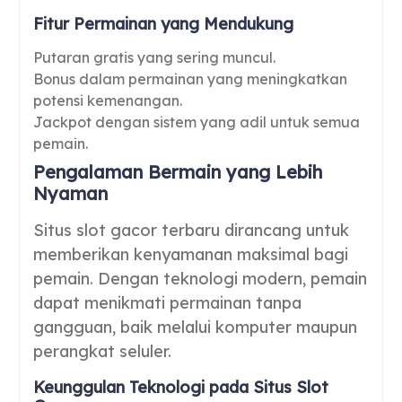
Fitur Permainan yang Mendukung
Putaran gratis yang sering muncul.
Bonus dalam permainan yang meningkatkan
potensi kemenangan.
Jackpot dengan sistem yang adil untuk semua
pemain.
Pengalaman Bermain yang Lebih
Nyaman
Situs slot gacor terbaru dirancang untuk
memberikan kenyamanan maksimal bagi
pemain. Dengan teknologi modern, pemain
dapat menikmati permainan tanpa
gangguan, baik melalui komputer maupun
perangkat seluler.
Keunggulan Teknologi pada Situs Slot