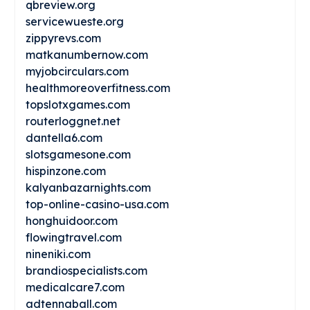
qbreview.org
servicewueste.org
zippyrevs.com
matkanumbernow.com
myjobcirculars.com
healthmoreoverfitness.com
topslotxgames.com
routerloggnet.net
dantella6.com
slotsgamesone.com
hispinzone.com
kalyanbazarnights.com
top-online-casino-usa.com
honghuidoor.com
flowingtravel.com
nineniki.com
brandiospecialists.com
medicalcare7.com
adtennaball.com