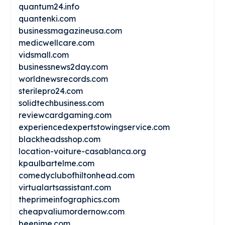
quantum24.info
quantenki.com
businessmagazineusa.com
medicwellcare.com
vidsmall.com
businessnews2day.com
worldnewsrecords.com
sterilepro24.com
solidtechbusiness.com
reviewcardgaming.com
experiencedexpertstowingservice.com
blackheadsshop.com
location-voiture-casablanca.org
kpaulbartelme.com
comedyclubofhiltonhead.com
virtualartsassistant.com
theprimeinfographics.com
cheapvaliumordernow.com
beenime.com