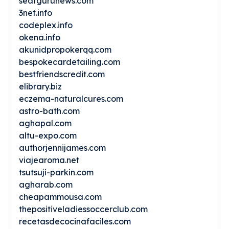
seatgurunews.com
3net.info
codeplex.info
okena.info
akunidpropokerqq.com
bespokecardetailing.com
bestfriendscredit.com
elibrary.biz
eczema-naturalcures.com
astro-bath.com
aghapal.com
altu-expo.com
authorjennijames.com
viajearoma.net
tsutsuji-parkin.com
agharab.com
cheapammousa.com
thepositiveladiessoccerclub.com
recetasdecocinafaciles.com