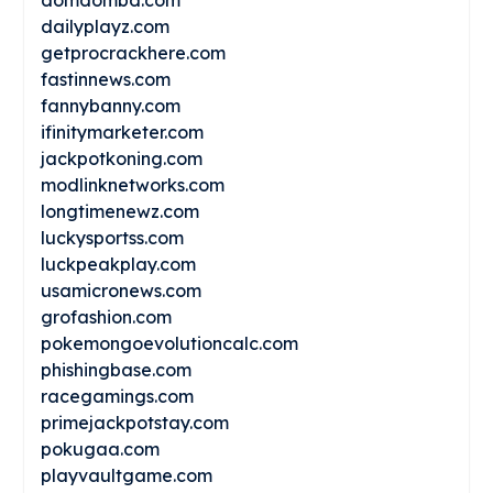
domdombd.com
dailyplayz.com
getprocrackhere.com
fastinnews.com
fannybanny.com
ifinitymarketer.com
jackpotkoning.com
modlinknetworks.com
longtimenewz.com
luckysportss.com
luckpeakplay.com
usamicronews.com
grofashion.com
pokemongoevolutioncalc.com
phishingbase.com
racegamings.com
primejackpotstay.com
pokugaa.com
playvaultgame.com