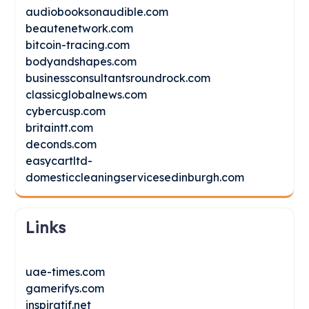
audiobooksonaudible.com
beautenetwork.com
bitcoin-tracing.com
bodyandshapes.com
businessconsultantsroundrock.com
classicglobalnews.com
cybercusp.com
britaintt.com
deconds.com
easycartltd-
domesticcleaningservicesedinburgh.com
Links
uae-times.com
gamerifys.com
inspiratif.net