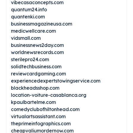
vibecasaconcepts.com
quantum24.info
quantenki.com
businessmagazineusa.com
medicwellcare.com
vidsmall.com
businessnews2day.com
worldnewsrecords.com
sterilepro24.com
solidtechbusiness.com
reviewcardgaming.com
experiencedexpertstowingservice.com
blackheadsshop.com
location-voiture-casablanca.org
kpaulbartelme.com
comedyclubofhiltonhead.com
virtualartsassistant.com
theprimeinfographics.com
cheapvaliumordernow.com