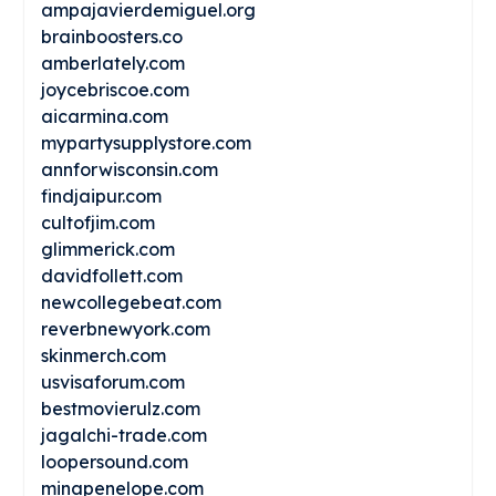
ampajavierdemiguel.org
brainboosters.co
amberlately.com
joycebriscoe.com
aicarmina.com
mypartysupplystore.com
annforwisconsin.com
findjaipur.com
cultofjim.com
glimmerick.com
davidfollett.com
newcollegebeat.com
reverbnewyork.com
skinmerch.com
usvisaforum.com
bestmovierulz.com
jagalchi-trade.com
loopersound.com
minapenelope.com