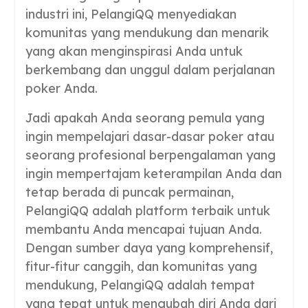
industri ini, PelangiQQ menyediakan
komunitas yang mendukung dan menarik
yang akan menginspirasi Anda untuk
berkembang dan unggul dalam perjalanan
poker Anda.
Jadi apakah Anda seorang pemula yang
ingin mempelajari dasar-dasar poker atau
seorang profesional berpengalaman yang
ingin mempertajam keterampilan Anda dan
tetap berada di puncak permainan,
PelangiQQ adalah platform terbaik untuk
membantu Anda mencapai tujuan Anda.
Dengan sumber daya yang komprehensif,
fitur-fitur canggih, dan komunitas yang
mendukung, PelangiQQ adalah tempat
yang tepat untuk mengubah diri Anda dari