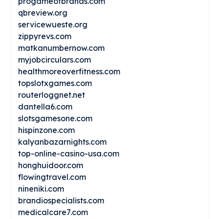
progameofbrands.com
qbreview.org
servicewueste.org
zippyrevs.com
matkanumbernow.com
myjobcirculars.com
healthmoreoverfitness.com
topslotxgames.com
routerloggnet.net
dantella6.com
slotsgamesone.com
hispinzone.com
kalyanbazarnights.com
top-online-casino-usa.com
honghuidoor.com
flowingtravel.com
nineniki.com
brandiospecialists.com
medicalcare7.com