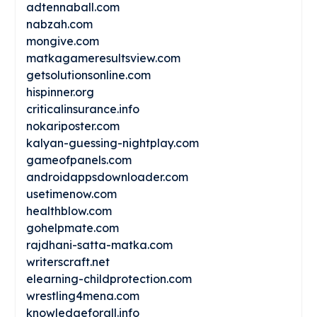
adtennaball.com
nabzah.com
mongive.com
matkagameresultsview.com
getsolutionsonline.com
hispinner.org
criticalinsurance.info
nokariposter.com
kalyan-guessing-nightplay.com
gameofpanels.com
androidappsdownloader.com
usetimenow.com
healthblow.com
gohelpmate.com
rajdhani-satta-matka.com
writerscraft.net
elearning-childprotection.com
wrestling4mena.com
knowledgeforall.info