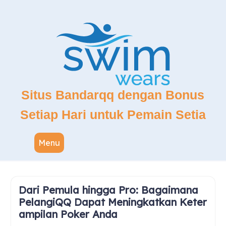
Skip
to
content
Situs Bandarqq dengan Bonus
Setiap Hari untuk Pemain Setia
Menu
Dari Pemula hingga Pro: Bagaimana
PelangiQQ Dapat Meningkatkan Keter
ampilan Poker Anda