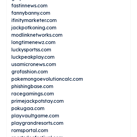
fastinnews.com
fannybanny.com
ifinitymarketer.com
jackpotkoning.com
modlinknetworks.com
longtimenewz.com
luckysportss.com
luckpeakplay.com
usamicronews.com
grofashion.com
pokemongoevolutioncalc.com
phishingbase.com
racegamings.com
primejackpotstay.com
pokugaa.com
playvaultgame.com
playgrandresorts.com
romsportal.com