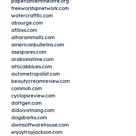
paperlanterntheatre.org
freeworshipnetwork.com
watercraftllc.com
abourge.com
afiliixs.com
alharammallz.com
americanbulletins.com
asespares.com
arabianstime.com
atticabblues.com
autometropolist.com
beautycreamreview.com
coinmoh.com
cyclopsreview.com
dattgen.com
didoivatnang.com
dogsbarks.com
dwmsoftwarehouse.com
enjoytroyjackson.com