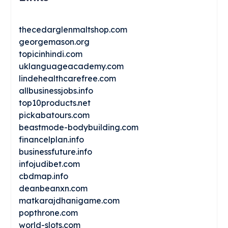
thecedarglenmaltshop.com
georgemason.org
topicinhindi.com
uklanguageacademy.com
lindehealthcarefree.com
allbusinessjobs.info
top10products.net
pickabatours.com
beastmode-bodybuilding.com
financelplan.info
businessfuture.info
infojudibet.com
cbdmap.info
deanbeanxn.com
matkarajdhanigame.com
popthrone.com
world-slots.com