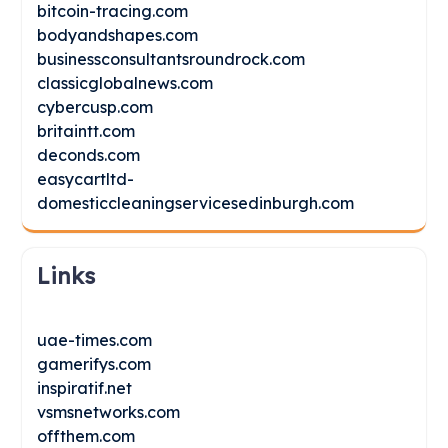
bitcoin-tracing.com
bodyandshapes.com
businessconsultantsroundrock.com
classicglobalnews.com
cybercusp.com
britaintt.com
deconds.com
easycartltd-
domesticcleaningservicesedinburgh.com
Links
uae-times.com
gamerifys.com
inspiratif.net
vsmsnetworks.com
offthem.com