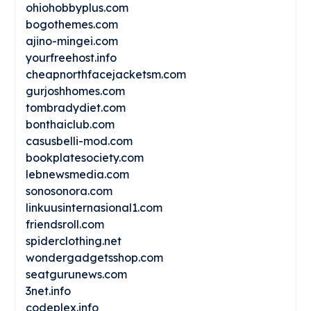
ohiohobbyplus.com
bogothemes.com
ajino-mingei.com
yourfreehost.info
cheapnorthfacejacketsm.com
gurjoshhomes.com
tombradydiet.com
bonthaiclub.com
casusbelli-mod.com
bookplatesociety.com
lebnewsmedia.com
sonosonora.com
linkuusinternasional1.com
friendsroll.com
spiderclothing.net
wondergadgetsshop.com
seatgurunews.com
3net.info
codeplex.info