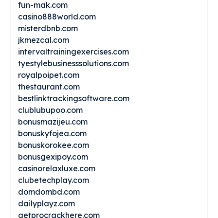
fun-mak.com
casino888world.com
misterdbnb.com
jkmezcal.com
intervaltrainingexercises.com
tyestylebusinesssolutions.com
royalpoipet.com
thestaurant.com
bestlinktrackingsoftware.com
clublubupoo.com
bonusmazijeu.com
bonuskyfojea.com
bonuskorokee.com
bonusgexipoy.com
casinorelaxluxe.com
clubetechplay.com
domdombd.com
dailyplayz.com
getprocrackhere.com