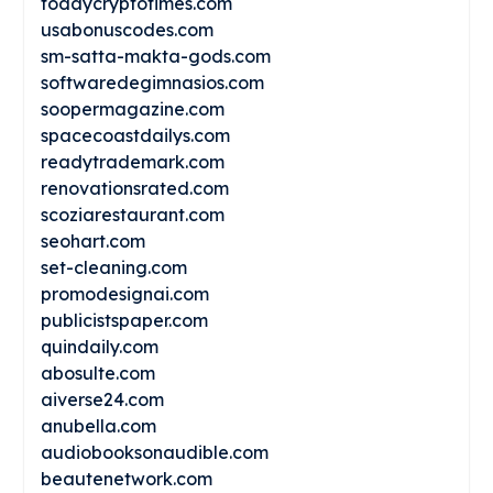
todaycryptotimes.com
usabonuscodes.com
sm-satta-makta-gods.com
softwaredegimnasios.com
soopermagazine.com
spacecoastdailys.com
readytrademark.com
renovationsrated.com
scoziarestaurant.com
seohart.com
set-cleaning.com
promodesignai.com
publicistspaper.com
quindaily.com
abosulte.com
aiverse24.com
anubella.com
audiobooksonaudible.com
beautenetwork.com