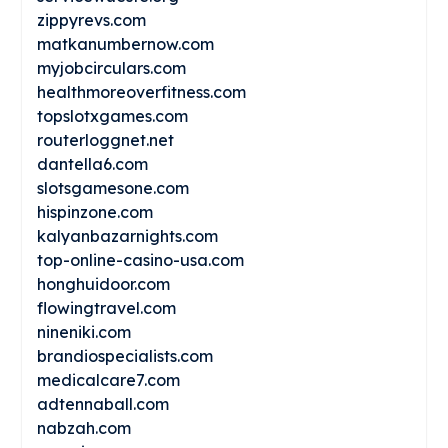
zippyrevs.com
matkanumbernow.com
myjobcirculars.com
healthmoreoverfitness.com
topslotxgames.com
routerloggnet.net
dantella6.com
slotsgamesone.com
hispinzone.com
kalyanbazarnights.com
top-online-casino-usa.com
honghuidoor.com
flowingtravel.com
nineniki.com
brandiospecialists.com
medicalcare7.com
adtennaball.com
nabzah.com