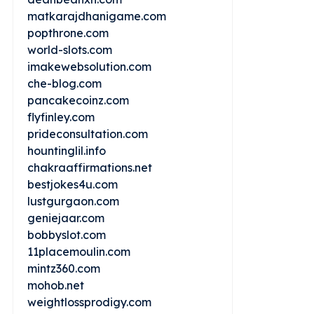
matkarajdhanigame.com
popthrone.com
world-slots.com
imakewebsolution.com
che-blog.com
pancakecoinz.com
flyfinley.com
prideconsultation.com
hountinglil.info
chakraaffirmations.net
bestjokes4u.com
lustgurgaon.com
geniejaar.com
bobbyslot.com
11placemoulin.com
mintz360.com
mohob.net
weightlossprodigy.com