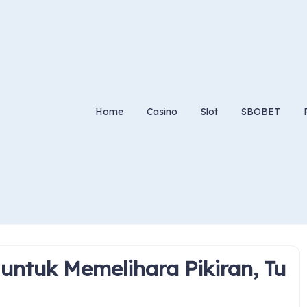
Home
Casino
Slot
SBOBET
untuk Memelihara Pikiran, Tu