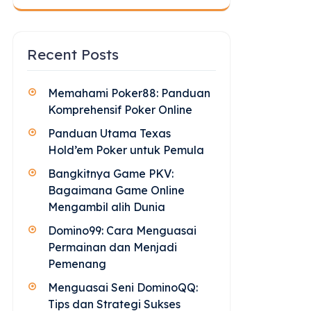
Recent Posts
Memahami Poker88: Panduan
Komprehensif Poker Online
Panduan Utama Texas
Hold’em Poker untuk Pemula
Bangkitnya Game PKV:
Bagaimana Game Online
Mengambil alih Dunia
Domino99: Cara Menguasai
Permainan dan Menjadi
Pemenang
Menguasai Seni DominoQQ:
Tips dan Strategi Sukses