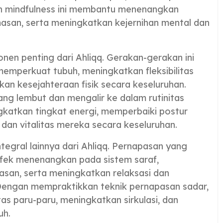
n mindfulness ini membantu menenangkan
masan, serta meningkatkan kejernihan mental dan
nen penting dari Ahliqq. Gerakan-gerakan ini
mperkuat tubuh, meningkatkan fleksibilitas
an kesejahteraan fisik secara keseluruhan.
 lembut dan mengalir ke dalam rutinitas
gkatkan tingkat energi, memperbaiki postur
dan vitalitas mereka secara keseluruhan.
tegral lainnya dari Ahliqq. Pernapasan yang
 efek menenangkan pada sistem saraf,
an, serta meningkatkan relaksasi dan
 Dengan mempraktikkan teknik pernapasan sadar,
as paru-paru, meningkatkan sirkulasi, dan
uh.