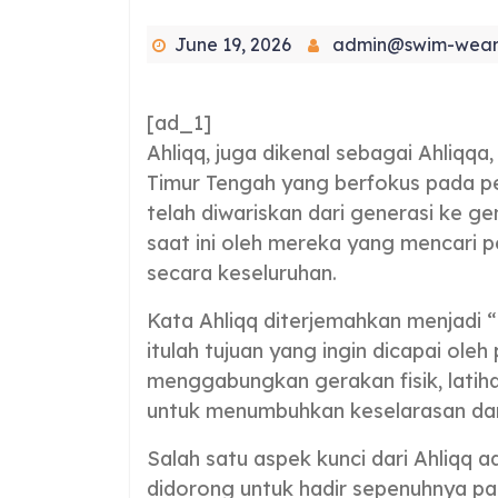
June 19, 2026
admin@swim-wear
[ad_1]
Ahliqq, juga dikenal sebagai Ahliqqa,
Timur Tengah yang berfokus pada pemb
telah diwariskan dari generasi ke ge
saat ini oleh mereka yang mencari p
secara keseluruhan.
Kata Ahliqq diterjemahkan menjadi 
itulah tujuan yang ingin dicapai oleh
menggabungkan gerakan fisik, latihan
untuk menumbuhkan keselarasan da
Salah satu aspek kunci dari Ahliqq 
didorong untuk hadir sepenuhnya pa