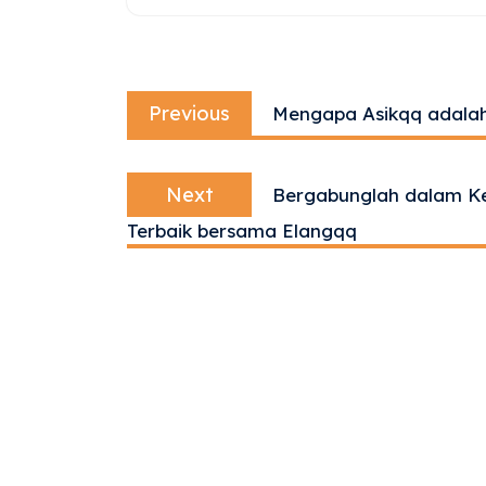
Post
Previous
navigation
Previous
Mengapa Asikqq adala
post:
Next
Next
Bergabunglah dalam Ke
post:
Terbaik bersama Elangqq