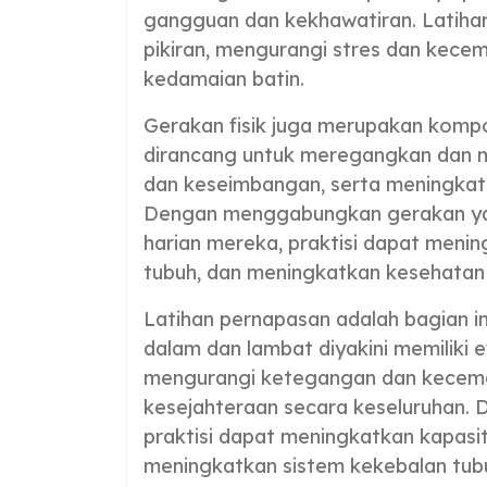
gangguan dan kekhawatiran. Latiha
pikiran, mengurangi stres dan kece
kedamaian batin.
Gerakan fisik juga merupakan kompo
dirancang untuk meregangkan dan me
dan keseimbangan, serta meningkatk
Dengan menggabungkan gerakan yang
harian mereka, praktisi dapat menin
tubuh, dan meningkatkan kesehatan 
Latihan pernapasan adalah bagian in
dalam dan lambat diyakini memiliki
mengurangi ketegangan dan kecemas
kesejahteraan secara keseluruhan.
praktisi dapat meningkatkan kapasit
meningkatkan sistem kekebalan tub