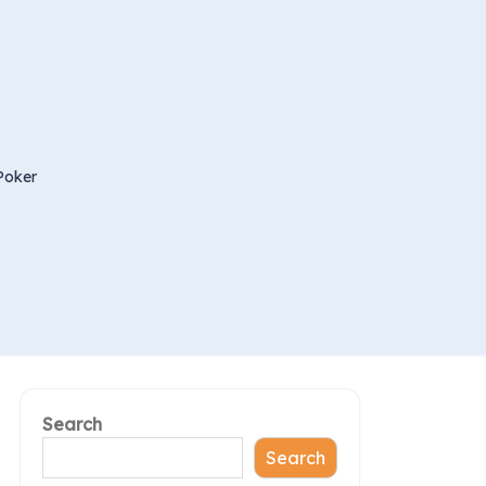
Poker
Search
Search