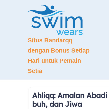
Skip
to
content
Situs Bandarqq
dengan Bonus Setiap
Hari untuk Pemain
Setia
Ahliqq: Amalan Abadi 
buh, dan Jiwa