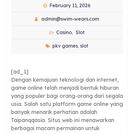
February 11, 2026
admin@swim-wears.com
Casino
Slot
,
pkv games
slot
,
[ad_1]
Dengan kemajuan teknologi dan internet,
game online telah menjadi bentuk hiburan
yang populer bagi orang-orang dari segala
usia. Salah satu platform game online yang
banyak menarik perhatian adalah
Taipanqqasia. Situs web ini menawarkan
berbagai macam permainan untuk