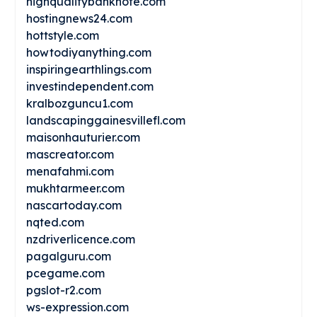
highqualitybanknote.com
hostingnews24.com
hottstyle.com
howtodiyanything.com
inspiringearthlings.com
investindependent.com
kralbozguncu1.com
landscapinggainesvillefl.com
maisonhauturier.com
mascreator.com
menafahmi.com
mukhtarmeer.com
nascartoday.com
nqted.com
nzdriverlicence.com
pagalguru.com
pcegame.com
pgslot-r2.com
ws-expression.com