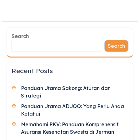
Search
Search
Recent Posts
Panduan Utama Sakong: Aturan dan
Strategi
Panduan Utama ADUQQ: Yang Perlu Anda
Ketahui
Memahami PKV: Panduan Komprehensif
Asuransi Kesehatan Swasta di Jerman