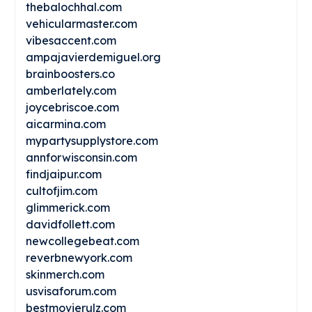
thebalochhal.com
vehicularmaster.com
vibesaccent.com
ampajavierdemiguel.org
brainboosters.co
amberlately.com
joycebriscoe.com
aicarmina.com
mypartysupplystore.com
annforwisconsin.com
findjaipur.com
cultofjim.com
glimmerick.com
davidfollett.com
newcollegebeat.com
reverbnewyork.com
skinmerch.com
usvisaforum.com
bestmovierulz.com