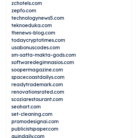
zchotels.com
zepfo.com
technologynews5.com
teknoeduka.com
thenews-blog.com
todaycryptotimes.com
usabonuscodes.com
sm-satta-makta-gods.com
softwaredegimnasios.com
soopermagazine.com
spacecoastdailys.com
readytrademark.com
renovationsrated.com
scoziarestaurant.com
seohart.com
set-cleaning.com
promodesignai.com
publicistspaper.com
quindaily.com