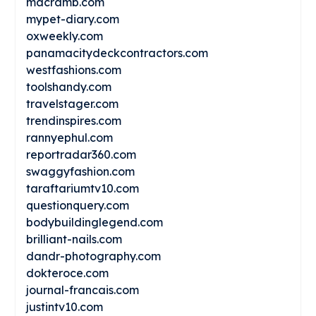
macramb.com
mypet-diary.com
oxweekly.com
panamacitydeckcontractors.com
westfashions.com
toolshandy.com
travelstager.com
trendinspires.com
rannyephul.com
reportradar360.com
swaggyfashion.com
taraftariumtv10.com
questionquery.com
bodybuildinglegend.com
brilliant-nails.com
dandr-photography.com
dokteroce.com
journal-francais.com
justintv10.com