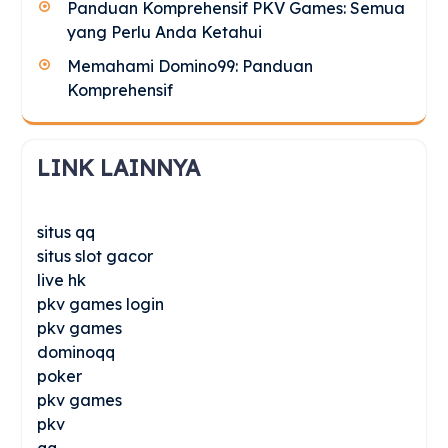
Panduan Komprehensif PKV Games: Semua
yang Perlu Anda Ketahui
Memahami Domino99: Panduan
Komprehensif
LINK LAINNYA
situs qq
situs slot gacor
live hk
pkv games login
pkv games
dominoqq
poker
pkv games
pkv