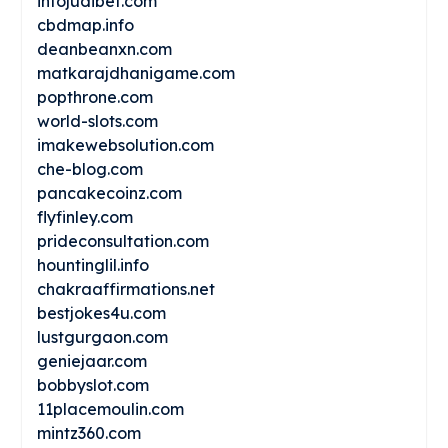
infojudibet.com
cbdmap.info
deanbeanxn.com
matkarajdhanigame.com
popthrone.com
world-slots.com
imakewebsolution.com
che-blog.com
pancakecoinz.com
flyfinley.com
prideconsultation.com
hountinglil.info
chakraaffirmations.net
bestjokes4u.com
lustgurgaon.com
geniejaar.com
bobbyslot.com
11placemoulin.com
mintz360.com