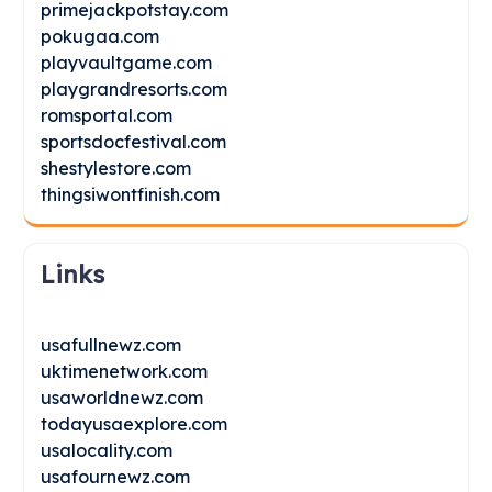
primejackpotstay.com
pokugaa.com
playvaultgame.com
playgrandresorts.com
romsportal.com
sportsdocfestival.com
shestylestore.com
thingsiwontfinish.com
Links
usafullnewz.com
uktimenetwork.com
usaworldnewz.com
todayusaexplore.com
usalocality.com
usafournewz.com