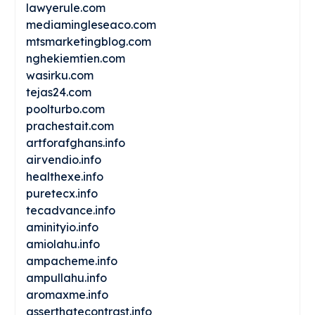
lawyerule.com
mediamingleseaco.com
mtsmarketingblog.com
nghekiemtien.com
wasirku.com
tejas24.com
poolturbo.com
prachestait.com
artforafghans.info
airvendio.info
healthexe.info
puretecx.info
tecadvance.info
aminityio.info
amiolahu.info
ampacheme.info
ampullahu.info
aromaxme.info
asserthatecontrast.info