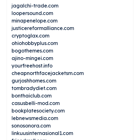
jagalchi-trade.com
loopersound.com
minapenelope.com
justicereformalliance.com
cryptoglax.com
ohiohobbyplus.com
bogothemes.com
ajino-mingei.com
yourfreehost.info
cheapnorthfacejacketsm.com
gurjoshhomes.com
tombradydiet.com
bonthaiclub.com
casusbelli-mod.com
bookplatesociety.com
lebnewsmedia.com
sonosonora.com
linkuusinternasional1.com