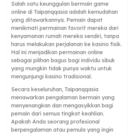
Salah satu keunggulan bermain game
online di Taipanqqasia adalah kemudahan
yang ditawarkannya. Pemain dapat
menikmati permainan favorit mereka dari
kenyamanan rumah mereka sendiri, tanpa
harus melakukan perjalanan ke kasino fisik.
Hal ini menjadikan permainan online
sebagai pilihan bagus bagi individu sibuk
yang mungkin tidak punya waktu untuk
mengunjungi kasino tradisional.
Secara keseluruhan, Taipanqqasia
menawarkan pengalaman bermain yang
menyenangkan dan mengasyikkan bagi
pemain dari semua tingkat keahlian.
Apakah Anda seorang profesional
berpengalaman atau pemula yang ingin