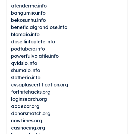
atenderme.info
bangumiio.info
bekosunhu.info
beneficialgrandiose.info
blomaio.info
dosellinfoplete.info
podtubeio.info
powerfulvolatile.info
qvidsio.info
shumaio.info
slotherio.info
cysapluscertification.org
fortnitehacks.org
loginsearch.org
aodecor.org
donorsmatch.org
nowtimes.org
casinoeing.org