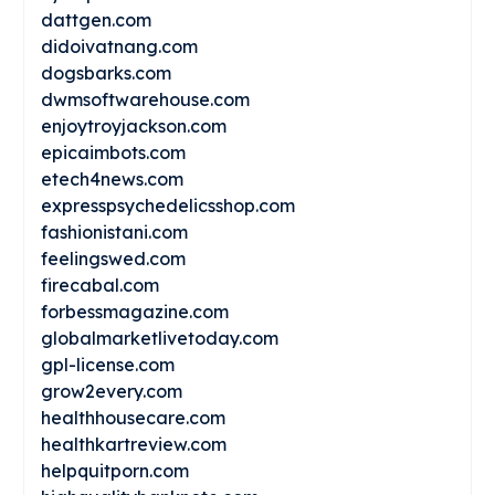
dattgen.com
didoivatnang.com
dogsbarks.com
dwmsoftwarehouse.com
enjoytroyjackson.com
epicaimbots.com
etech4news.com
expresspsychedelicsshop.com
fashionistani.com
feelingswed.com
firecabal.com
forbessmagazine.com
globalmarketlivetoday.com
gpl-license.com
grow2every.com
healthhousecare.com
healthkartreview.com
helpquitporn.com