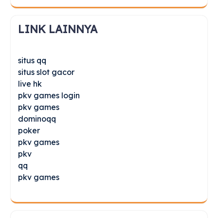
LINK LAINNYA
situs qq
situs slot gacor
live hk
pkv games login
pkv games
dominoqq
poker
pkv games
pkv
qq
pkv games