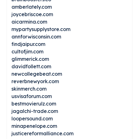
amberlately.com
joycebriscoe.com
aicarmina.com
mypartysupplystore.com
annforwisconsin.com
findjaipur.com
cultofjim.com
glimmerick.com
davidfollett.com
newcollegebeat.com
reverbnewyork.com
skinmerch.com
usvisaforum.com
bestmovierulz.com
jagalchi-trade.com
loopersound.com
minapenelope.com
justicereformalliance.com