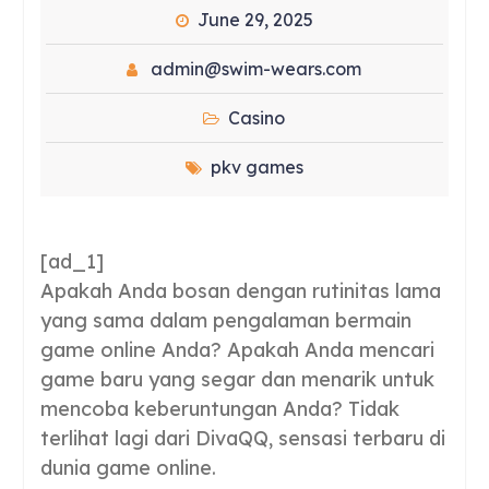
June 29, 2025
admin@swim-wears.com
Casino
pkv games
[ad_1]
Apakah Anda bosan dengan rutinitas lama
yang sama dalam pengalaman bermain
game online Anda? Apakah Anda mencari
game baru yang segar dan menarik untuk
mencoba keberuntungan Anda? Tidak
terlihat lagi dari DivaQQ, sensasi terbaru di
dunia game online.