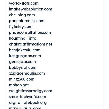
world-slots.com
imakewebsolution.com
che-blog.com
pancakecoinz.com
flyfinley.com
prideconsultation.com
hountinglil.info
chakraaffirmations.net
bestjokes4u.com
lustgurgaon.com
geniejaar.com
bobbyslot.com
11placemoulin.com
mintz360.com
mohob.net
weightlossprodigy.com
smarttechyinfo.com
digitalnotebook.org
maxualguru.com