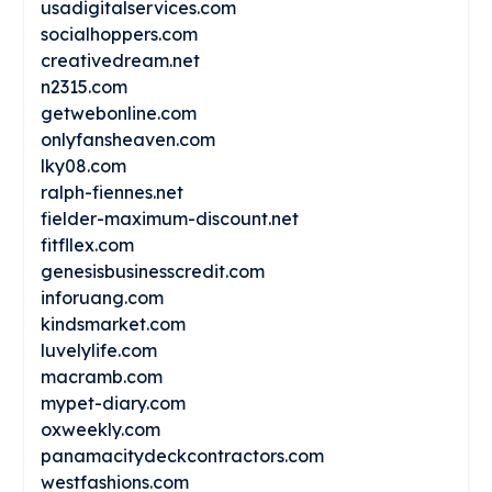
usadigitalservices.com
socialhoppers.com
creativedream.net
n2315.com
getwebonline.com
onlyfansheaven.com
lky08.com
ralph-fiennes.net
fielder-maximum-discount.net
fitfllex.com
genesisbusinesscredit.com
inforuang.com
kindsmarket.com
luvelylife.com
macramb.com
mypet-diary.com
oxweekly.com
panamacitydeckcontractors.com
westfashions.com