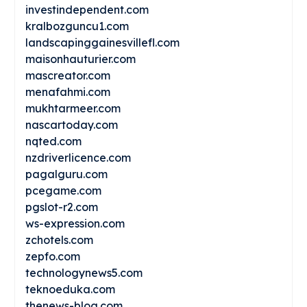
investindependent.com
kralbozguncu1.com
landscapinggainesvillefl.com
maisonhauturier.com
mascreator.com
menafahmi.com
mukhtarmeer.com
nascartoday.com
nqted.com
nzdriverlicence.com
pagalguru.com
pcegame.com
pgslot-r2.com
ws-expression.com
zchotels.com
zepfo.com
technologynews5.com
teknoeduka.com
thenews-blog.com