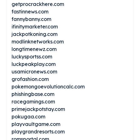
getprocrackhere.com
fastinnews.com
fannybanny.com
ifinitymarketer.com
jackpotkoning.com
modlinknetworks.com
longtimenewz.com
luckysportss.com
luckpeakplay.com
usamicronews.com
grofashion.com
pokemongoevolutioncalc.com
phishingbase.com
racegamings.com
primejackpotstay.com
pokugaa.com
playvaultgame.com
playgrandresorts.com
romsportal.com