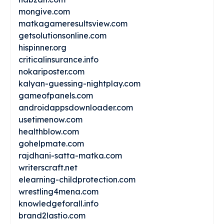
mongive.com
matkagameresultsview.com
getsolutionsonline.com
hispinner.org
criticalinsurance.info
nokariposter.com
kalyan-guessing-nightplay.com
gameofpanels.com
androidappsdownloader.com
usetimenow.com
healthblow.com
gohelpmate.com
rajdhani-satta-matka.com
writerscraft.net
elearning-childprotection.com
wrestling4mena.com
knowledgeforall.info
brand2lastio.com