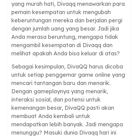
yang murah hati, Divaqq menawarkan para
pemain kesempatan untuk mengubah
keberuntungan mereka dan berjalan pergi
dengan jumlah uang yang besar. Jadi jika
Anda merasa beruntung, mengapa tidak
mengambil kesempatan di Divaqq dan
melihat apakah Anda bisa keluar di atas?
Sebagai kesimpulan, DivaQQ harus dicoba
untuk setiap penggemar game online yang
mencari tantangan baru dan menarik.
Dengan gameplaynya yang menarik,
interaksi sosial, dan potensi untuk
kemenangan besar, DivaQQ pasti akan
membuat Anda kembali untuk
mendapatkan lebih banyak. Jadi mengapa
menunggu? Masuki dunia Divaqq hari ini