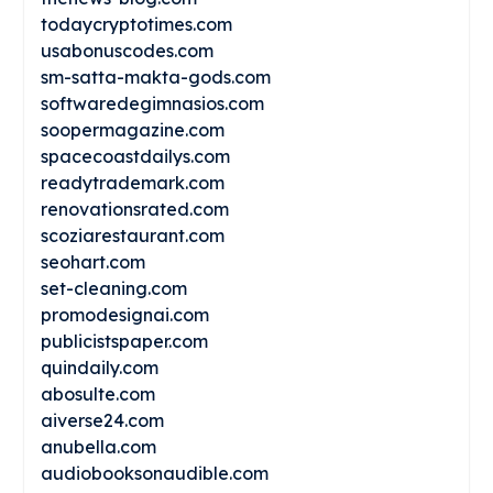
todaycryptotimes.com
usabonuscodes.com
sm-satta-makta-gods.com
softwaredegimnasios.com
soopermagazine.com
spacecoastdailys.com
readytrademark.com
renovationsrated.com
scoziarestaurant.com
seohart.com
set-cleaning.com
promodesignai.com
publicistspaper.com
quindaily.com
abosulte.com
aiverse24.com
anubella.com
audiobooksonaudible.com