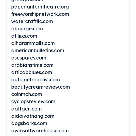
paperlanterntheatre.org
freeworshipnetwork.com
watercraftllc.com
abourge.com
afiliixs.com
alharammallz.com
americanbulletins.com
asespares.com
arabianstime.com
atticabblues.com
autometropolist.com
beautycreamreview.com
coinmoh.com
cyclopsreview.com
dattgen.com
didoivatnang.com
dogsbarks.com
dwmsoftwarehouse.com